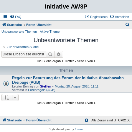
Initiative AW3P
FAQ
Registrieren
Anmelden
S
Startseite
Foren-Übersicht
Unbeantwortete Themen
Aktive Themen
u
Unbeantwortete Themen
c
h
Zur erweiterten Suche
e
Suche
Erweiterte Suche
Die Suche ergab 1 Treffer • Seite
1
von
1
Themen
Regeln zur Benutzung des Forum der Initiative Abmahnwahn
Dreipage (AGB)
Letzter Beitrag von
Steffen
«
Montag 20. August 2018, 11:11
Verfasst in
Forenregeln (AGB)
Die Suche ergab 1 Treffer • Seite
1
von
1
Startseite
Foren-Übersicht
Alle Zeiten sind
UTC+02:00
Style developer by
forum
,