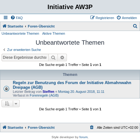
Initiative AW3P
FAQ
Registrieren
Anmelden
S
Startseite
Foren-Übersicht
Unbeantwortete Themen
Aktive Themen
u
Unbeantwortete Themen
c
h
Zur erweiterten Suche
e
Suche
Erweiterte Suche
Die Suche ergab 1 Treffer • Seite
1
von
1
Themen
Regeln zur Benutzung des Forum der Initiative Abmahnwahn
Dreipage (AGB)
Letzter Beitrag von
Steffen
«
Montag 20. August 2018, 11:11
Verfasst in
Forenregeln (AGB)
Die Suche ergab 1 Treffer • Seite
1
von
1
Startseite
Foren-Übersicht
Alle Zeiten sind
UTC+02:00
Style developer by
forum
,