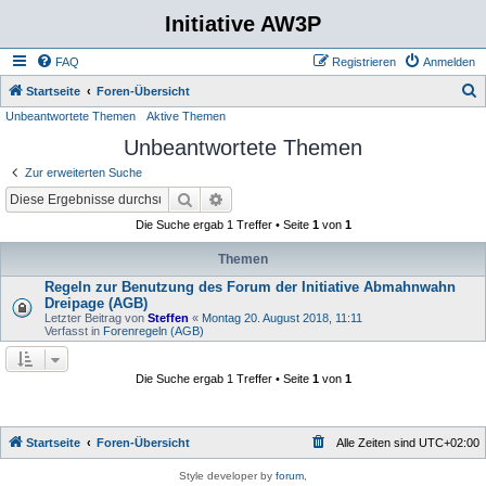
Initiative AW3P
FAQ
Registrieren
Anmelden
S
Startseite
Foren-Übersicht
Unbeantwortete Themen
Aktive Themen
u
Unbeantwortete Themen
c
h
Zur erweiterten Suche
e
Suche
Erweiterte Suche
Die Suche ergab 1 Treffer • Seite
1
von
1
Themen
Regeln zur Benutzung des Forum der Initiative Abmahnwahn
Dreipage (AGB)
Letzter Beitrag von
Steffen
«
Montag 20. August 2018, 11:11
Verfasst in
Forenregeln (AGB)
Die Suche ergab 1 Treffer • Seite
1
von
1
Startseite
Foren-Übersicht
Alle Zeiten sind
UTC+02:00
Style developer by
forum
,