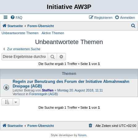
Initiative AW3P
FAQ
Registrieren
Anmelden
S
Startseite
Foren-Übersicht
Unbeantwortete Themen
Aktive Themen
u
Unbeantwortete Themen
c
h
Zur erweiterten Suche
e
Suche
Erweiterte Suche
Die Suche ergab 1 Treffer • Seite
1
von
1
Themen
Regeln zur Benutzung des Forum der Initiative Abmahnwahn
Dreipage (AGB)
Letzter Beitrag von
Steffen
«
Montag 20. August 2018, 11:11
Verfasst in
Forenregeln (AGB)
Die Suche ergab 1 Treffer • Seite
1
von
1
Startseite
Foren-Übersicht
Alle Zeiten sind
UTC+02:00
Style developer by
forum
,