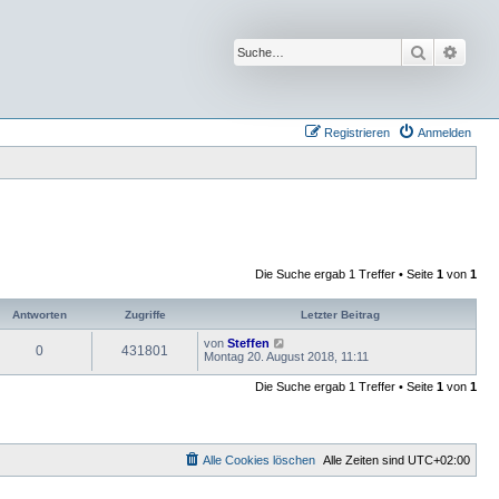
Suche
Erwei
Registrieren
Anmelden
Die Suche ergab 1 Treffer • Seite
1
von
1
Antworten
Zugriffe
Letzter Beitrag
von
Steffen
0
431801
Montag 20. August 2018, 11:11
Die Suche ergab 1 Treffer • Seite
1
von
1
Alle Cookies löschen
Alle Zeiten sind
UTC+02:00