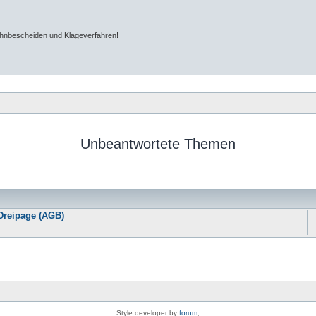
ahnbescheiden und Klageverfahren!
Unbeantwortete Themen
Dreipage (AGB)
Style developer by
forum
,