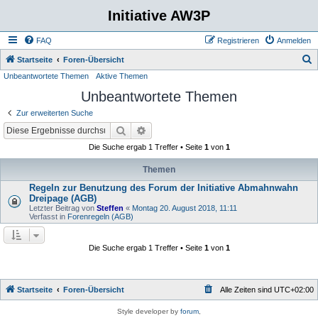
Initiative AW3P
FAQ
Registrieren
Anmelden
S
Startseite
Foren-Übersicht
Unbeantwortete Themen
Aktive Themen
u
Unbeantwortete Themen
c
h
Zur erweiterten Suche
e
Suche
Erweiterte Suche
Die Suche ergab 1 Treffer • Seite
1
von
1
Themen
Regeln zur Benutzung des Forum der Initiative Abmahnwahn
Dreipage (AGB)
Letzter Beitrag von
Steffen
«
Montag 20. August 2018, 11:11
Verfasst in
Forenregeln (AGB)
Die Suche ergab 1 Treffer • Seite
1
von
1
Startseite
Foren-Übersicht
Alle Zeiten sind
UTC+02:00
Style developer by
forum
,