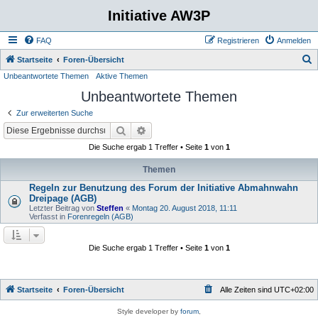
Initiative AW3P
FAQ
Registrieren
Anmelden
S
Startseite
Foren-Übersicht
Unbeantwortete Themen
Aktive Themen
u
Unbeantwortete Themen
c
h
Zur erweiterten Suche
e
Suche
Erweiterte Suche
Die Suche ergab 1 Treffer • Seite
1
von
1
Themen
Regeln zur Benutzung des Forum der Initiative Abmahnwahn
Dreipage (AGB)
Letzter Beitrag von
Steffen
«
Montag 20. August 2018, 11:11
Verfasst in
Forenregeln (AGB)
Die Suche ergab 1 Treffer • Seite
1
von
1
Startseite
Foren-Übersicht
Alle Zeiten sind
UTC+02:00
Style developer by
forum
,