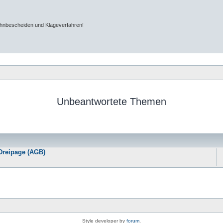
ahnbescheiden und Klageverfahren!
Unbeantwortete Themen
Dreipage (AGB)
Style developer by
forum
,