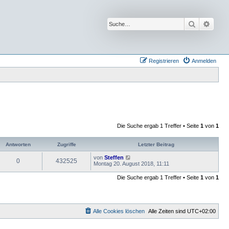
Suche
Erwei
Registrieren
Anmelden
Die Suche ergab 1 Treffer • Seite
1
von
1
Antworten
Zugriffe
Letzter Beitrag
von
Steffen
0
432525
Montag 20. August 2018, 11:11
Die Suche ergab 1 Treffer • Seite
1
von
1
Alle Cookies löschen
Alle Zeiten sind
UTC+02:00