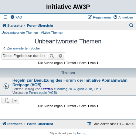
Initiative AW3P
FAQ
Registrieren
Anmelden
S
Startseite
Foren-Übersicht
Unbeantwortete Themen
Aktive Themen
u
Unbeantwortete Themen
c
h
Zur erweiterten Suche
e
Suche
Erweiterte Suche
Die Suche ergab 1 Treffer • Seite
1
von
1
Themen
Regeln zur Benutzung des Forum der Initiative Abmahnwahn
Dreipage (AGB)
Letzter Beitrag von
Steffen
«
Montag 20. August 2018, 11:11
Verfasst in
Forenregeln (AGB)
Die Suche ergab 1 Treffer • Seite
1
von
1
Startseite
Foren-Übersicht
Alle Zeiten sind
UTC+02:00
Style developer by
forum
,