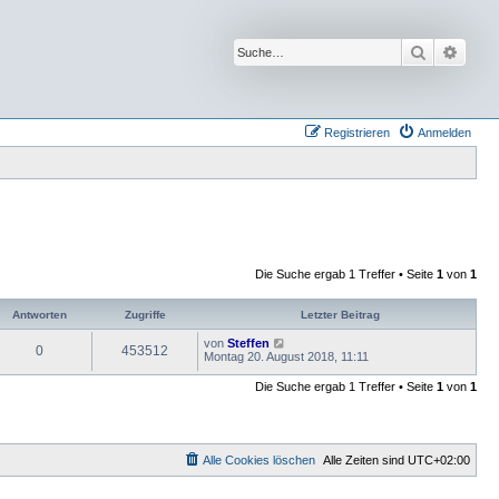
Suche
Erwei
Registrieren
Anmelden
Die Suche ergab 1 Treffer • Seite
1
von
1
Antworten
Zugriffe
Letzter Beitrag
von
Steffen
0
453512
Montag 20. August 2018, 11:11
Die Suche ergab 1 Treffer • Seite
1
von
1
Alle Cookies löschen
Alle Zeiten sind
UTC+02:00