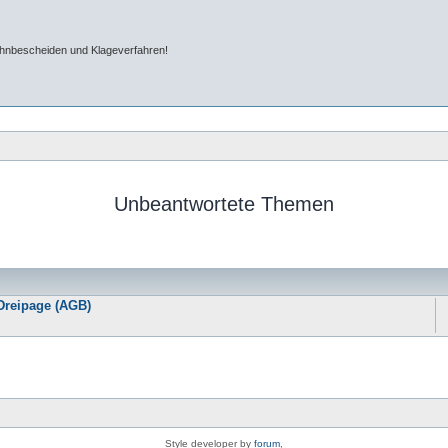
ahnbescheiden und Klageverfahren!
Unbeantwortete Themen
Dreipage (AGB)
Style developer by
forum
,