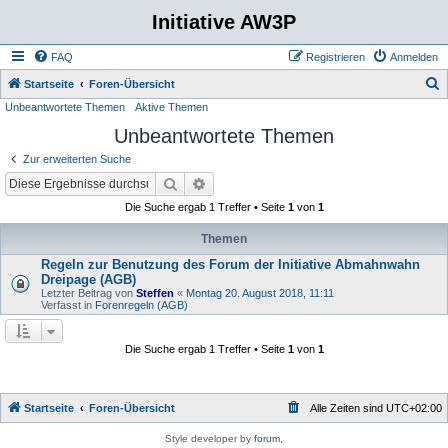
Initiative AW3P
FAQ
Registrieren
Anmelden
S
Startseite
Foren-Übersicht
Unbeantwortete Themen
Aktive Themen
u
Unbeantwortete Themen
c
h
Zur erweiterten Suche
e
Suche
Erweiterte Suche
Die Suche ergab 1 Treffer • Seite
1
von
1
Themen
Regeln zur Benutzung des Forum der Initiative Abmahnwahn
Dreipage (AGB)
Letzter Beitrag von
Steffen
«
Montag 20. August 2018, 11:11
Verfasst in
Forenregeln (AGB)
Die Suche ergab 1 Treffer • Seite
1
von
1
Startseite
Foren-Übersicht
Alle Zeiten sind
UTC+02:00
Style developer by
forum
,