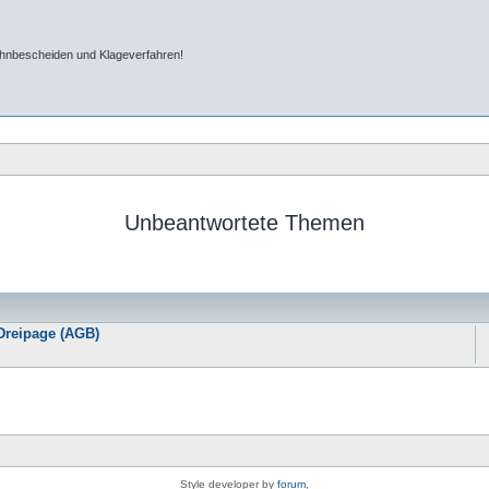
ahnbescheiden und Klageverfahren!
Unbeantwortete Themen
Dreipage (AGB)
Style developer by
forum
,