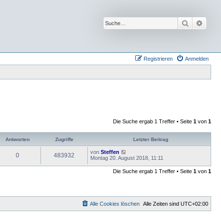
Suche
Erwei
Registrieren
Anmelden
Die Suche ergab 1 Treffer • Seite
1
von
1
Antworten
Zugriffe
Letzter Beitrag
von
Steffen
0
483932
Montag 20. August 2018, 11:11
Die Suche ergab 1 Treffer • Seite
1
von
1
Alle Cookies löschen
Alle Zeiten sind
UTC+02:00