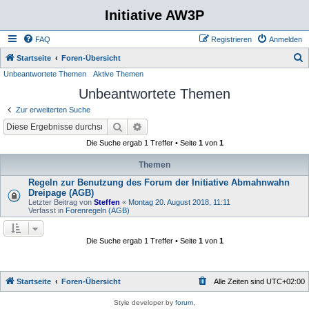
Initiative AW3P
FAQ
Registrieren
Anmelden
S
Startseite
Foren-Übersicht
Unbeantwortete Themen
Aktive Themen
u
Unbeantwortete Themen
c
h
Zur erweiterten Suche
e
Suche
Erweiterte Suche
Die Suche ergab 1 Treffer • Seite
1
von
1
Themen
Regeln zur Benutzung des Forum der Initiative Abmahnwahn
Dreipage (AGB)
Letzter Beitrag von
Steffen
«
Montag 20. August 2018, 11:11
Verfasst in
Forenregeln (AGB)
Die Suche ergab 1 Treffer • Seite
1
von
1
Startseite
Foren-Übersicht
Alle Zeiten sind
UTC+02:00
Style developer by
forum
,