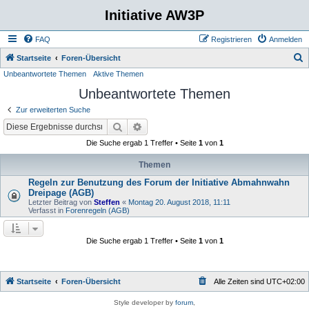
Initiative AW3P
FAQ
Registrieren
Anmelden
S
Startseite
Foren-Übersicht
Unbeantwortete Themen
Aktive Themen
u
Unbeantwortete Themen
c
h
Zur erweiterten Suche
e
Suche
Erweiterte Suche
Die Suche ergab 1 Treffer • Seite
1
von
1
Themen
Regeln zur Benutzung des Forum der Initiative Abmahnwahn
Dreipage (AGB)
Letzter Beitrag von
Steffen
«
Montag 20. August 2018, 11:11
Verfasst in
Forenregeln (AGB)
Die Suche ergab 1 Treffer • Seite
1
von
1
Startseite
Foren-Übersicht
Alle Zeiten sind
UTC+02:00
Style developer by
forum
,