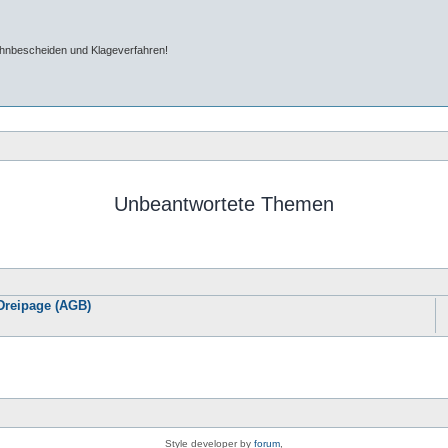
ahnbescheiden und Klageverfahren!
Unbeantwortete Themen
Dreipage (AGB)
Style developer by
forum
,