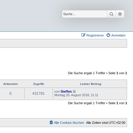
Suche
Erwei
Registrieren
Anmelden
Die Suche ergab 1 Treffer • Seite
1
von
1
Antworten
Zugriffe
Letzter Beitrag
von
Steffen
0
431781
Montag 20. August 2018, 11:11
Die Suche ergab 1 Treffer • Seite
1
von
1
Alle Cookies löschen
Alle Zeiten sind
UTC+02:00