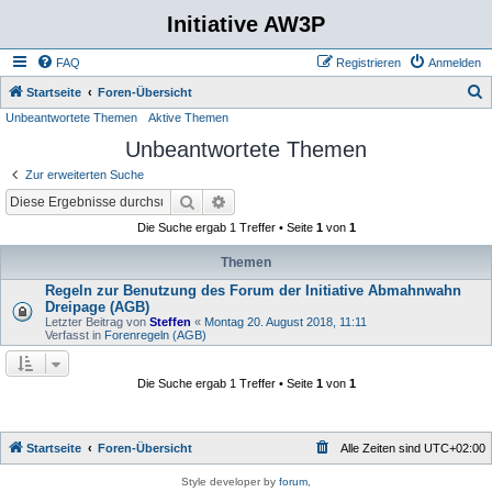
Initiative AW3P
FAQ
Registrieren
Anmelden
S
Startseite
Foren-Übersicht
Unbeantwortete Themen
Aktive Themen
u
Unbeantwortete Themen
c
h
Zur erweiterten Suche
e
Suche
Erweiterte Suche
Die Suche ergab 1 Treffer • Seite
1
von
1
Themen
Regeln zur Benutzung des Forum der Initiative Abmahnwahn
Dreipage (AGB)
Letzter Beitrag von
Steffen
«
Montag 20. August 2018, 11:11
Verfasst in
Forenregeln (AGB)
Die Suche ergab 1 Treffer • Seite
1
von
1
Startseite
Foren-Übersicht
Alle Zeiten sind
UTC+02:00
Style developer by
forum
,