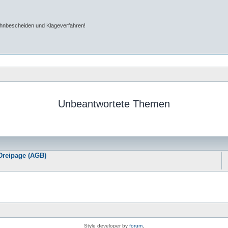
ahnbescheiden und Klageverfahren!
Unbeantwortete Themen
Dreipage (AGB)
Style developer by
forum
,