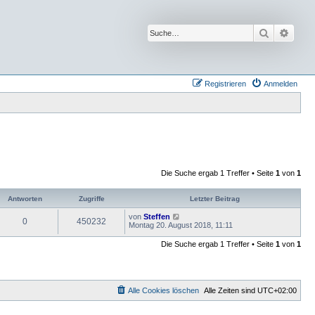
Suche
Erwei
Registrieren
Anmelden
Die Suche ergab 1 Treffer • Seite
1
von
1
Antworten
Zugriffe
Letzter Beitrag
von
Steffen
0
450232
Montag 20. August 2018, 11:11
Die Suche ergab 1 Treffer • Seite
1
von
1
Alle Cookies löschen
Alle Zeiten sind
UTC+02:00