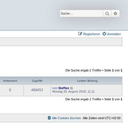
Suche
Erwei
Registrieren
Anmelden
Die Suche ergab 1 Treffer • Seite
1
von
1
Antworten
Zugriffe
Letzter Beitrag
von
Steffen
0
468452
Montag 20. August 2018, 11:11
Die Suche ergab 1 Treffer • Seite
1
von
1
Alle Cookies löschen
Alle Zeiten sind
UTC+02:00