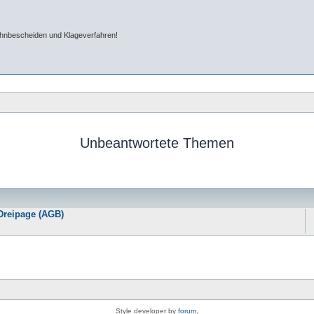
ahnbescheiden und Klageverfahren!
Unbeantwortete Themen
Dreipage (AGB)
Style developer by
forum
,