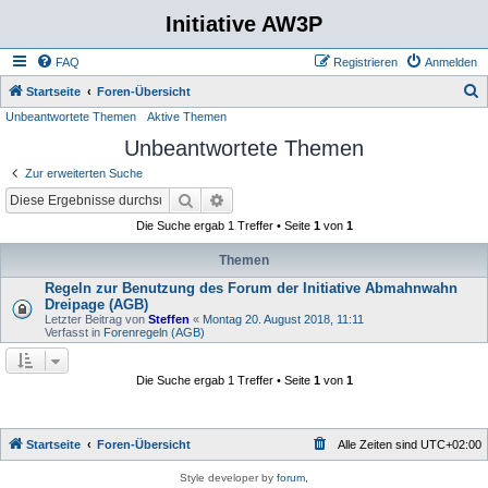
Initiative AW3P
FAQ
Registrieren
Anmelden
S
Startseite
Foren-Übersicht
Unbeantwortete Themen
Aktive Themen
u
Unbeantwortete Themen
c
h
Zur erweiterten Suche
e
Suche
Erweiterte Suche
Die Suche ergab 1 Treffer • Seite
1
von
1
Themen
Regeln zur Benutzung des Forum der Initiative Abmahnwahn
Dreipage (AGB)
Letzter Beitrag von
Steffen
«
Montag 20. August 2018, 11:11
Verfasst in
Forenregeln (AGB)
Die Suche ergab 1 Treffer • Seite
1
von
1
Startseite
Foren-Übersicht
Alle Zeiten sind
UTC+02:00
Style developer by
forum
,