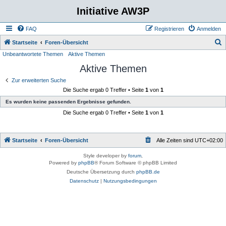
Initiative AW3P
FAQ
Registrieren
Anmelden
S
Startseite
Foren-Übersicht
Unbeantwortete Themen
Aktive Themen
u
Aktive Themen
c
h
Zur erweiterten Suche
Die Suche ergab 0 Treffer • Seite
1
von
1
e
Es wurden keine passenden Ergebnisse gefunden.
Die Suche ergab 0 Treffer • Seite
1
von
1
Startseite
Foren-Übersicht
Alle Zeiten sind
UTC+02:00
Style developer by
forum
,
Powered by
phpBB
® Forum Software © phpBB Limited
Deutsche Übersetzung durch
phpBB.de
Datenschutz
|
Nutzungsbedingungen