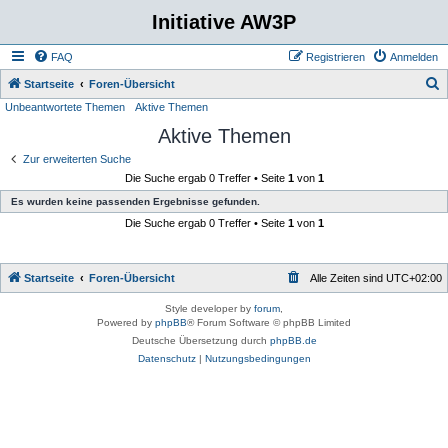
Initiative AW3P
FAQ
Registrieren
Anmelden
S
Startseite
Foren-Übersicht
Unbeantwortete Themen
Aktive Themen
u
Aktive Themen
c
h
Zur erweiterten Suche
Die Suche ergab 0 Treffer • Seite
1
von
1
e
Es wurden keine passenden Ergebnisse gefunden.
Die Suche ergab 0 Treffer • Seite
1
von
1
Startseite
Foren-Übersicht
Alle Zeiten sind
UTC+02:00
Style developer by
forum
,
Powered by
phpBB
® Forum Software © phpBB Limited
Deutsche Übersetzung durch
phpBB.de
Datenschutz
|
Nutzungsbedingungen