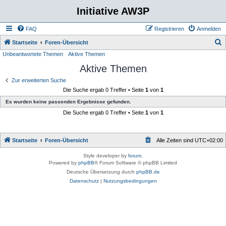
Initiative AW3P
FAQ
Registrieren
Anmelden
S
Startseite
Foren-Übersicht
Unbeantwortete Themen
Aktive Themen
u
Aktive Themen
c
h
Zur erweiterten Suche
Die Suche ergab 0 Treffer • Seite
1
von
1
e
Es wurden keine passenden Ergebnisse gefunden.
Die Suche ergab 0 Treffer • Seite
1
von
1
Startseite
Foren-Übersicht
Alle Zeiten sind
UTC+02:00
Style developer by
forum
,
Powered by
phpBB
® Forum Software © phpBB Limited
Deutsche Übersetzung durch
phpBB.de
Datenschutz
|
Nutzungsbedingungen