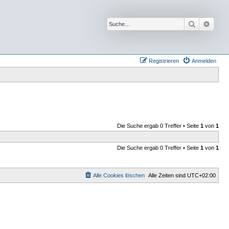
Suche
Erwei
Registrieren
Anmelden
Die Suche ergab 0 Treffer • Seite
1
von
1
Die Suche ergab 0 Treffer • Seite
1
von
1
Alle Cookies löschen
Alle Zeiten sind
UTC+02:00