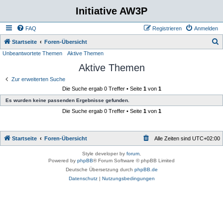
Initiative AW3P
FAQ
Registrieren
Anmelden
S
Startseite
Foren-Übersicht
Unbeantwortete Themen
Aktive Themen
u
Aktive Themen
c
h
Zur erweiterten Suche
Die Suche ergab 0 Treffer • Seite
1
von
1
e
Es wurden keine passenden Ergebnisse gefunden.
Die Suche ergab 0 Treffer • Seite
1
von
1
Startseite
Foren-Übersicht
Alle Zeiten sind
UTC+02:00
Style developer by
forum
,
Powered by
phpBB
® Forum Software © phpBB Limited
Deutsche Übersetzung durch
phpBB.de
Datenschutz
|
Nutzungsbedingungen