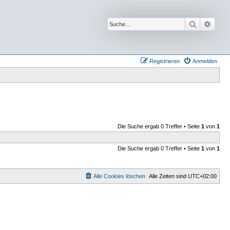
Suche
Erwei
Registrieren
Anmelden
Die Suche ergab 0 Treffer • Seite
1
von
1
Die Suche ergab 0 Treffer • Seite
1
von
1
Alle Cookies löschen
Alle Zeiten sind
UTC+02:00