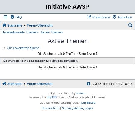
Initiative AW3P
FAQ
Registrieren
Anmelden
S
Startseite
Foren-Übersicht
Unbeantwortete Themen
Aktive Themen
u
Aktive Themen
c
h
Zur erweiterten Suche
Die Suche ergab 0 Treffer • Seite
1
von
1
e
Es wurden keine passenden Ergebnisse gefunden.
Die Suche ergab 0 Treffer • Seite
1
von
1
Startseite
Foren-Übersicht
Alle Zeiten sind
UTC+02:00
Style developer by
forum
,
Powered by
phpBB
® Forum Software © phpBB Limited
Deutsche Übersetzung durch
phpBB.de
Datenschutz
|
Nutzungsbedingungen