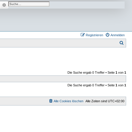
Suche
Erweiterte Suche
Registrieren
Anmelden
S
u
c
h
e
Die Suche ergab 0 Treffer • Seite
1
von
1
Die Suche ergab 0 Treffer • Seite
1
von
1
Alle Cookies löschen
Alle Zeiten sind
UTC+02:00