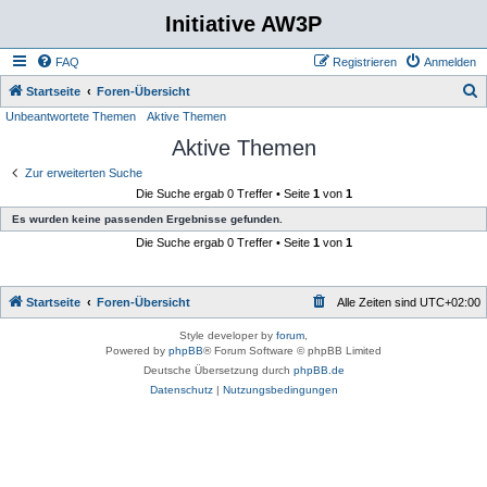
Initiative AW3P
FAQ
Registrieren
Anmelden
S
Startseite
Foren-Übersicht
Unbeantwortete Themen
Aktive Themen
u
Aktive Themen
c
h
Zur erweiterten Suche
Die Suche ergab 0 Treffer • Seite
1
von
1
e
Es wurden keine passenden Ergebnisse gefunden.
Die Suche ergab 0 Treffer • Seite
1
von
1
Startseite
Foren-Übersicht
Alle Zeiten sind
UTC+02:00
Style developer by
forum
,
Powered by
phpBB
® Forum Software © phpBB Limited
Deutsche Übersetzung durch
phpBB.de
Datenschutz
|
Nutzungsbedingungen