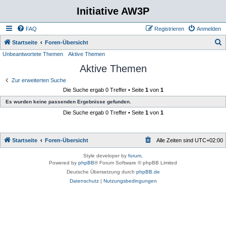
Initiative AW3P
FAQ
Registrieren
Anmelden
S
Startseite
Foren-Übersicht
Unbeantwortete Themen
Aktive Themen
u
Aktive Themen
c
h
Zur erweiterten Suche
Die Suche ergab 0 Treffer • Seite
1
von
1
e
Es wurden keine passenden Ergebnisse gefunden.
Die Suche ergab 0 Treffer • Seite
1
von
1
Startseite
Foren-Übersicht
Alle Zeiten sind
UTC+02:00
Style developer by
forum
,
Powered by
phpBB
® Forum Software © phpBB Limited
Deutsche Übersetzung durch
phpBB.de
Datenschutz
|
Nutzungsbedingungen