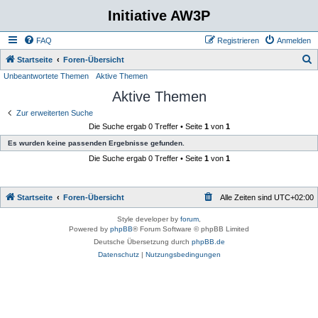
Initiative AW3P
FAQ
Registrieren
Anmelden
S
Startseite
Foren-Übersicht
Unbeantwortete Themen
Aktive Themen
u
Aktive Themen
c
h
Zur erweiterten Suche
Die Suche ergab 0 Treffer • Seite
1
von
1
e
Es wurden keine passenden Ergebnisse gefunden.
Die Suche ergab 0 Treffer • Seite
1
von
1
Startseite
Foren-Übersicht
Alle Zeiten sind
UTC+02:00
Style developer by
forum
,
Powered by
phpBB
® Forum Software © phpBB Limited
Deutsche Übersetzung durch
phpBB.de
Datenschutz
|
Nutzungsbedingungen