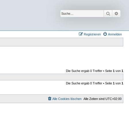
Suche
Erwei
Registrieren
Anmelden
Die Suche ergab 0 Treffer • Seite
1
von
1
Die Suche ergab 0 Treffer • Seite
1
von
1
Alle Cookies löschen
Alle Zeiten sind
UTC+02:00