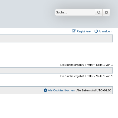
Suche
Erwei
Registrieren
Anmelden
Die Suche ergab 0 Treffer • Seite
1
von
1
Die Suche ergab 0 Treffer • Seite
1
von
1
Alle Cookies löschen
Alle Zeiten sind
UTC+02:00