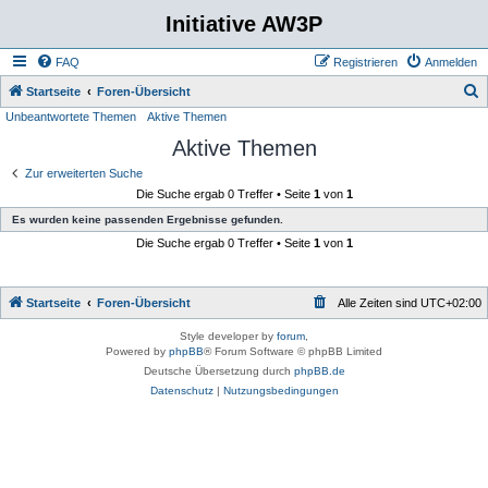
Initiative AW3P
FAQ
Registrieren
Anmelden
S
Startseite
Foren-Übersicht
Unbeantwortete Themen
Aktive Themen
u
Aktive Themen
c
h
Zur erweiterten Suche
Die Suche ergab 0 Treffer • Seite
1
von
1
e
Es wurden keine passenden Ergebnisse gefunden.
Die Suche ergab 0 Treffer • Seite
1
von
1
Startseite
Foren-Übersicht
Alle Zeiten sind
UTC+02:00
Style developer by
forum
,
Powered by
phpBB
® Forum Software © phpBB Limited
Deutsche Übersetzung durch
phpBB.de
Datenschutz
|
Nutzungsbedingungen