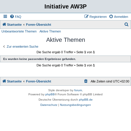
Initiative AW3P
FAQ
Registrieren
Anmelden
S
Startseite
Foren-Übersicht
Unbeantwortete Themen
Aktive Themen
u
Aktive Themen
c
h
Zur erweiterten Suche
Die Suche ergab 0 Treffer • Seite
1
von
1
e
Es wurden keine passenden Ergebnisse gefunden.
Die Suche ergab 0 Treffer • Seite
1
von
1
Startseite
Foren-Übersicht
Alle Zeiten sind
UTC+02:00
Style developer by
forum
,
Powered by
phpBB
® Forum Software © phpBB Limited
Deutsche Übersetzung durch
phpBB.de
Datenschutz
|
Nutzungsbedingungen