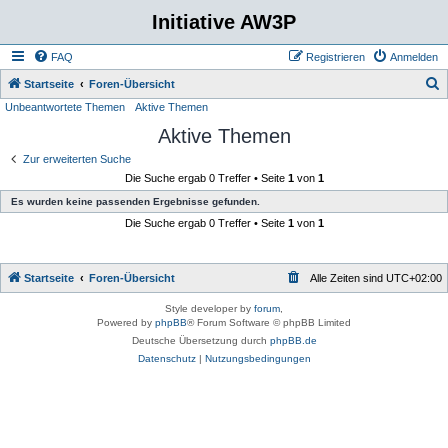
Initiative AW3P
FAQ
Registrieren
Anmelden
S
Startseite
Foren-Übersicht
Unbeantwortete Themen
Aktive Themen
u
Aktive Themen
c
h
Zur erweiterten Suche
Die Suche ergab 0 Treffer • Seite
1
von
1
e
Es wurden keine passenden Ergebnisse gefunden.
Die Suche ergab 0 Treffer • Seite
1
von
1
Startseite
Foren-Übersicht
Alle Zeiten sind
UTC+02:00
Style developer by
forum
,
Powered by
phpBB
® Forum Software © phpBB Limited
Deutsche Übersetzung durch
phpBB.de
Datenschutz
|
Nutzungsbedingungen