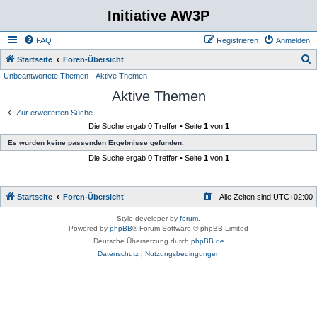
Initiative AW3P
FAQ
Registrieren
Anmelden
S
Startseite
Foren-Übersicht
Unbeantwortete Themen
Aktive Themen
u
Aktive Themen
c
h
Zur erweiterten Suche
Die Suche ergab 0 Treffer • Seite
1
von
1
e
Es wurden keine passenden Ergebnisse gefunden.
Die Suche ergab 0 Treffer • Seite
1
von
1
Startseite
Foren-Übersicht
Alle Zeiten sind
UTC+02:00
Style developer by
forum
,
Powered by
phpBB
® Forum Software © phpBB Limited
Deutsche Übersetzung durch
phpBB.de
Datenschutz
|
Nutzungsbedingungen