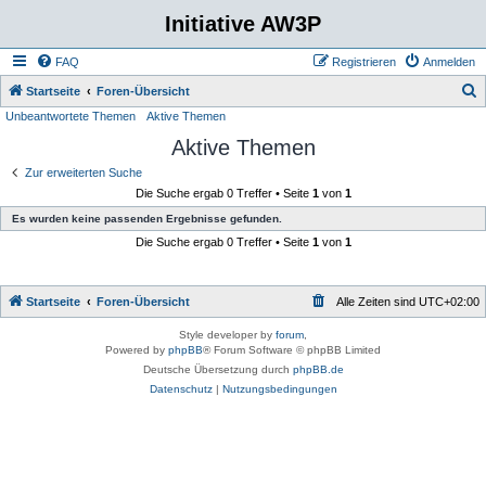
Initiative AW3P
FAQ
Registrieren
Anmelden
S
Startseite
Foren-Übersicht
Unbeantwortete Themen
Aktive Themen
u
Aktive Themen
c
h
Zur erweiterten Suche
Die Suche ergab 0 Treffer • Seite
1
von
1
e
Es wurden keine passenden Ergebnisse gefunden.
Die Suche ergab 0 Treffer • Seite
1
von
1
Startseite
Foren-Übersicht
Alle Zeiten sind
UTC+02:00
Style developer by
forum
,
Powered by
phpBB
® Forum Software © phpBB Limited
Deutsche Übersetzung durch
phpBB.de
Datenschutz
|
Nutzungsbedingungen