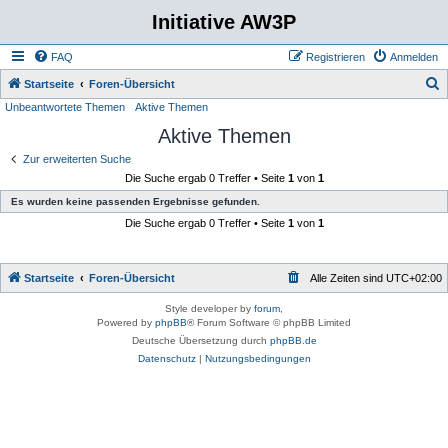
Initiative AW3P
FAQ
Registrieren
Anmelden
S
Startseite
Foren-Übersicht
Unbeantwortete Themen
Aktive Themen
u
Aktive Themen
c
h
Zur erweiterten Suche
Die Suche ergab 0 Treffer • Seite
1
von
1
e
Es wurden keine passenden Ergebnisse gefunden.
Die Suche ergab 0 Treffer • Seite
1
von
1
Startseite
Foren-Übersicht
Alle Zeiten sind
UTC+02:00
Style developer by
forum
,
Powered by
phpBB
® Forum Software © phpBB Limited
Deutsche Übersetzung durch
phpBB.de
Datenschutz
|
Nutzungsbedingungen