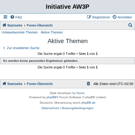
Initiative AW3P
FAQ
Registrieren
Anmelden
S
Startseite
Foren-Übersicht
Unbeantwortete Themen
Aktive Themen
u
Aktive Themen
c
h
Zur erweiterten Suche
Die Suche ergab 0 Treffer • Seite
1
von
1
e
Es wurden keine passenden Ergebnisse gefunden.
Die Suche ergab 0 Treffer • Seite
1
von
1
Startseite
Foren-Übersicht
Alle Zeiten sind
UTC+02:00
Style developer by
forum
,
Powered by
phpBB
® Forum Software © phpBB Limited
Deutsche Übersetzung durch
phpBB.de
Datenschutz
|
Nutzungsbedingungen