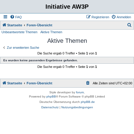
Initiative AW3P
FAQ
Registrieren
Anmelden
S
Startseite
Foren-Übersicht
Unbeantwortete Themen
Aktive Themen
u
Aktive Themen
c
h
Zur erweiterten Suche
Die Suche ergab 0 Treffer • Seite
1
von
1
e
Es wurden keine passenden Ergebnisse gefunden.
Die Suche ergab 0 Treffer • Seite
1
von
1
Startseite
Foren-Übersicht
Alle Zeiten sind
UTC+02:00
Style developer by
forum
,
Powered by
phpBB
® Forum Software © phpBB Limited
Deutsche Übersetzung durch
phpBB.de
Datenschutz
|
Nutzungsbedingungen