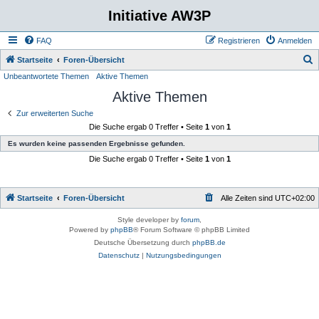
Initiative AW3P
FAQ
Registrieren
Anmelden
S
Startseite
Foren-Übersicht
Unbeantwortete Themen
Aktive Themen
u
Aktive Themen
c
h
Zur erweiterten Suche
Die Suche ergab 0 Treffer • Seite
1
von
1
e
Es wurden keine passenden Ergebnisse gefunden.
Die Suche ergab 0 Treffer • Seite
1
von
1
Startseite
Foren-Übersicht
Alle Zeiten sind
UTC+02:00
Style developer by
forum
,
Powered by
phpBB
® Forum Software © phpBB Limited
Deutsche Übersetzung durch
phpBB.de
Datenschutz
|
Nutzungsbedingungen