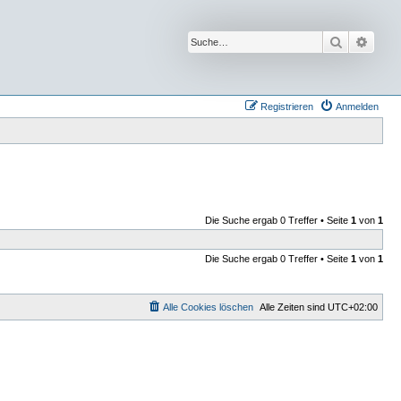
Suche
Erwei
Registrieren
Anmelden
Die Suche ergab 0 Treffer • Seite
1
von
1
Die Suche ergab 0 Treffer • Seite
1
von
1
Alle Cookies löschen
Alle Zeiten sind
UTC+02:00