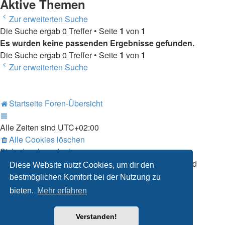
Aktive Themen
Zur erweiterten Suche
Die Suche ergab 0 Treffer • Seite
1
von
1
Es wurden keine passenden Ergebnisse gefunden.
Die Suche ergab 0 Treffer • Seite
1
von
1
Zur erweiterten Suche
Startseite
Foren-Übersicht
Alle Zeiten sind
UTC+02:00
Alle Cookies löschen
Style developer by
forum
,
Powered by
phpBB
® Forum Software © phpBB Limited
Diese Website nutzt Cookies, um dir den
Deutsche Übersetzung durch
phpBB.de
bestmöglichen Komfort bei der Nutzung zu
Datenschutz
|
Nutzungsbedingungen
bieten.
Mehr erfahren
Verstanden!