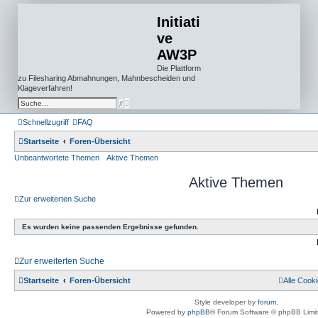
Initiati
ve
AW3P
Die Plattform
zu Filesharing Abmahnungen, Mahnbescheiden und
Klageverfahren!
E
S
r
u
w
c
Schnellzugriff
FAQ
e
h
i
e
t
Startseite
Foren-Übersicht
e
r
Unbeantwortete Themen
Aktive Themen
t
e
Aktive Themen
S
u
c
Zur erweiterten Suche
h
e
Es wurden keine passenden Ergebnisse gefunden.
Zur erweiterten Suche
Startseite
Foren-Übersicht
Alle Cook
Style developer by
forum
,
Powered by
phpBB
® Forum Software © phpBB Limi