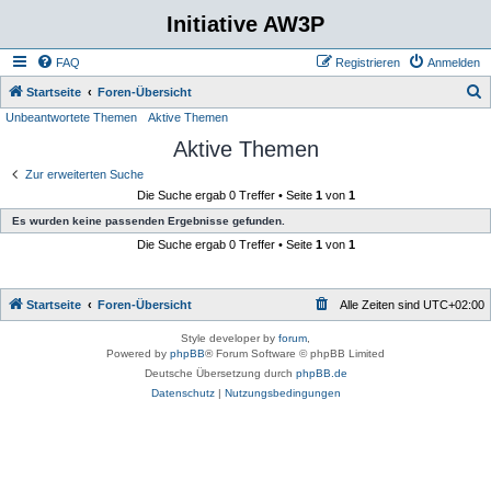
Initiative AW3P
FAQ
Registrieren
Anmelden
S
Startseite
Foren-Übersicht
Unbeantwortete Themen
Aktive Themen
u
Aktive Themen
c
h
Zur erweiterten Suche
Die Suche ergab 0 Treffer • Seite
1
von
1
e
Es wurden keine passenden Ergebnisse gefunden.
Die Suche ergab 0 Treffer • Seite
1
von
1
Startseite
Foren-Übersicht
Alle Zeiten sind
UTC+02:00
Style developer by
forum
,
Powered by
phpBB
® Forum Software © phpBB Limited
Deutsche Übersetzung durch
phpBB.de
Datenschutz
|
Nutzungsbedingungen