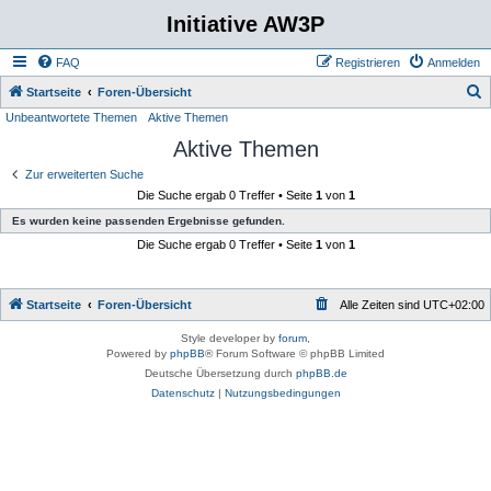
Initiative AW3P
FAQ
Registrieren
Anmelden
S
Startseite
Foren-Übersicht
Unbeantwortete Themen
Aktive Themen
u
Aktive Themen
c
h
Zur erweiterten Suche
Die Suche ergab 0 Treffer • Seite
1
von
1
e
Es wurden keine passenden Ergebnisse gefunden.
Die Suche ergab 0 Treffer • Seite
1
von
1
Startseite
Foren-Übersicht
Alle Zeiten sind
UTC+02:00
Style developer by
forum
,
Powered by
phpBB
® Forum Software © phpBB Limited
Deutsche Übersetzung durch
phpBB.de
Datenschutz
|
Nutzungsbedingungen