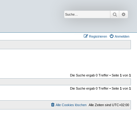
Suche
Erwei
Registrieren
Anmelden
Die Suche ergab 0 Treffer • Seite
1
von
1
Die Suche ergab 0 Treffer • Seite
1
von
1
Alle Cookies löschen
Alle Zeiten sind
UTC+02:00