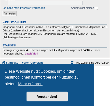
Ich habe mein Passwort vergessen
Angemeldet bleiben
WER IST ONLINE?
Insgesamt sind
7
Besucher online :: 1 sichtbares Mitglied, 0 unsichtbare Mitglieder und 6
Gäste (basierend auf den aktiven Besuchern der letzten Minute)
Der Besucherrekord liegt bei
516
Besuchern, die am Montag 4. Mai 2026, 13:52
gleichzeitig online waren.
STATISTIK
Beiträge insgesamt
4
• Themen insgesamt
4
• Mitglieder insgesamt
34087
• Unser
neuestes Mitglied:
LewisVioli
Startseite
Foren-Übersicht
Alle Zeiten sind
UTC+02:00
Style developer by
forum
,
Diese Website nutzt Cookies, um dir den
Powered by
phpBB
® Forum Software © phpBB Limited
bestmöglichen Komfort bei der Nutzung zu
Deutsche Übersetzung durch
phpBB.de
Datenschutz
|
Nutzungsbedingungen
bieten.
Mehr erfahren
Verstanden!