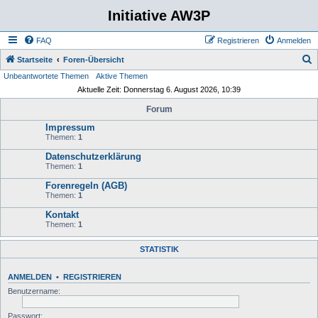
Initiative AW3P
FAQ
Registrieren
Anmelden
S
Startseite
Foren-Übersicht
Unbeantwortete Themen
Aktive Themen
u
Aktuelle Zeit: Donnerstag 6. August 2026, 10:39
c
Forum
h
Impressum
e
Themen:
1
Datenschutzerklärung
Themen:
1
Forenregeln (AGB)
Themen:
1
Kontakt
Themen:
1
STATISTIK
ANMELDEN
•
REGISTRIEREN
Benutzername:
Passwort: