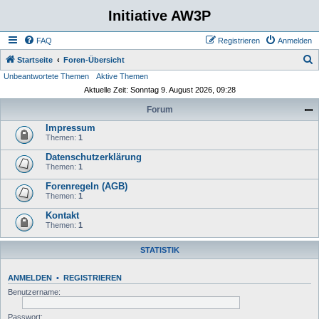
Initiative AW3P
FAQ
Registrieren
Anmelden
S
Startseite
Foren-Übersicht
Unbeantwortete Themen
Aktive Themen
u
Aktuelle Zeit: Sonntag 9. August 2026, 09:28
c
Forum
h
Impressum
e
Themen:
1
Datenschutzerklärung
Themen:
1
Forenregeln (AGB)
Themen:
1
Kontakt
Themen:
1
STATISTIK
ANMELDEN
•
REGISTRIEREN
Benutzername:
Passwort: