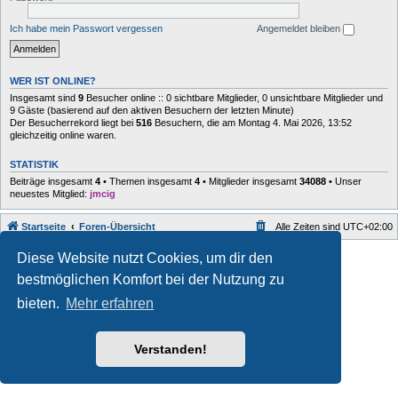
Ich habe mein Passwort vergessen
Angemeldet bleiben
WER IST ONLINE?
Insgesamt sind
9
Besucher online :: 0 sichtbare Mitglieder, 0 unsichtbare Mitglieder und
9 Gäste (basierend auf den aktiven Besuchern der letzten Minute)
Der Besucherrekord liegt bei
516
Besuchern, die am Montag 4. Mai 2026, 13:52
gleichzeitig online waren.
STATISTIK
Beiträge insgesamt
4
• Themen insgesamt
4
• Mitglieder insgesamt
34088
• Unser
neuestes Mitglied:
jmcig
Startseite
Foren-Übersicht
Alle Zeiten sind
UTC+02:00
Style developer by
forum
,
Diese Website nutzt Cookies, um dir den
Powered by
phpBB
® Forum Software © phpBB Limited
bestmöglichen Komfort bei der Nutzung zu
Deutsche Übersetzung durch
phpBB.de
Datenschutz
|
Nutzungsbedingungen
bieten.
Mehr erfahren
Verstanden!