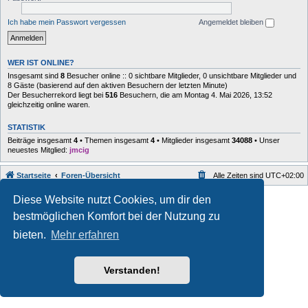
Ich habe mein Passwort vergessen
Angemeldet bleiben
WER IST ONLINE?
Insgesamt sind
8
Besucher online :: 0 sichtbare Mitglieder, 0 unsichtbare Mitglieder und
8 Gäste (basierend auf den aktiven Besuchern der letzten Minute)
Der Besucherrekord liegt bei
516
Besuchern, die am Montag 4. Mai 2026, 13:52
gleichzeitig online waren.
STATISTIK
Beiträge insgesamt
4
• Themen insgesamt
4
• Mitglieder insgesamt
34088
• Unser
neuestes Mitglied:
jmcig
Startseite
Foren-Übersicht
Alle Zeiten sind
UTC+02:00
Style developer by
forum
,
Diese Website nutzt Cookies, um dir den
Powered by
phpBB
® Forum Software © phpBB Limited
bestmöglichen Komfort bei der Nutzung zu
Deutsche Übersetzung durch
phpBB.de
Datenschutz
|
Nutzungsbedingungen
bieten.
Mehr erfahren
Verstanden!