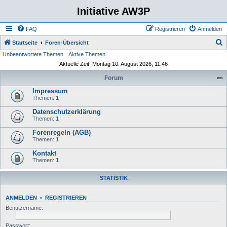
Initiative AW3P
FAQ
Registrieren
Anmelden
S
Startseite
Foren-Übersicht
Unbeantwortete Themen
Aktive Themen
u
Aktuelle Zeit: Montag 10. August 2026, 11:46
c
Forum
h
Impressum
e
Themen:
1
Datenschutzerklärung
Themen:
1
Forenregeln (AGB)
Themen:
1
Kontakt
Themen:
1
STATISTIK
ANMELDEN
•
REGISTRIEREN
Benutzername:
Passwort: